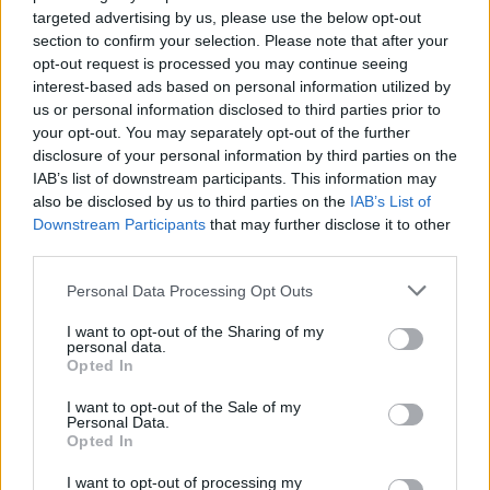
targeted advertising by us, please use the below opt-out
section to confirm your selection. Please note that after your
opt-out request is processed you may continue seeing
interest-based ads based on personal information utilized by
us or personal information disclosed to third parties prior to
your opt-out. You may separately opt-out of the further
Radares de Velocidade | Aveiro | agosto 2026
disclosure of your personal information by third parties on the
5/08/2026
IAB’s list of downstream participants. This information may
also be disclosed by us to third parties on the
IAB’s List of
Downstream Participants
that may further disclose it to other
third parties.
Personal Data Processing Opt Outs
I want to opt-out of the Sharing of my
personal data.
Opted In
I want to opt-out of the Sale of my
Personal Data.
Opted In
AF Aveiro abre inscrições para Cursos de
Treinadores UEFA B e C
I want to opt-out of processing my