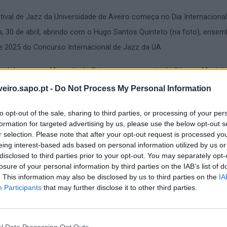
ival de Jazz da Universidade de Aveiro começa no Dia Internaciona
ra, 30 de abril, abrindo com o Hugo Santos Quinteto (na foto), ensem
e 2025 do Concurso Internacional de Jazz da UA.
ival decorre no Mercado do Peixe com a parceria da Câmara Municip
ro. A Universidade de Aveiro (UA) informa, entretanto, que as data
veiro.sapo.pt -
Do Not Process My Personal Information
ncerto do Amaro Freitas Trio sofreram ajustes.
to opt-out of the sale, sharing to third parties, or processing of your per
formation for targeted advertising by us, please use the below opt-out s
r selection. Please note that after your opt-out request is processed y
eing interest-based ads based on personal information utilized by us or
disclosed to third parties prior to your opt-out. You may separately opt-
losure of your personal information by third parties on the IAB’s list of
. This information may also be disclosed by us to third parties on the
IA
Participants
that may further disclose it to other third parties.
l Data Processing Opt Outs