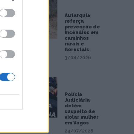
Autarquia
reforça
prevenção de
incêndios em
caminhos
rurais e
florestais
3/08/2026
Polícia
Judiciária
detém
suspeito de
violar mulher
em Vagos
24/07/2026