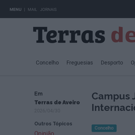
MENU
MAIL
JORNAIS
Concelho
Freguesias
Desporto
O
Em
Campus Ja
Terras de Aveiro
Internaci
2026/04/30
Outros Tópicos
Concelho
Opinião