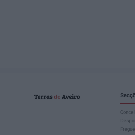
Secç
Concel
Despo
Fregue