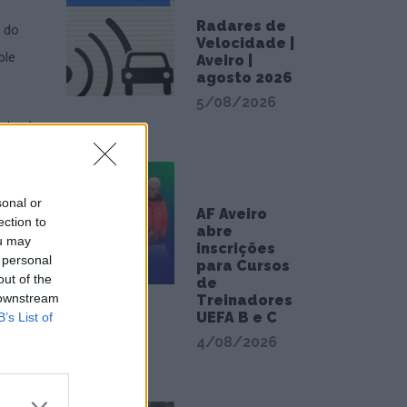
Radares de
l do
Velocidade |
ble
Aveiro |
agosto 2026
5/08/2026
al e do
s da
sonal or
AF Aveiro
ection to
abre
ou may
inscrições
 personal
para Cursos
out of the
de
 downstream
Treinadores
UEFA B e C
B’s List of
4/08/2026